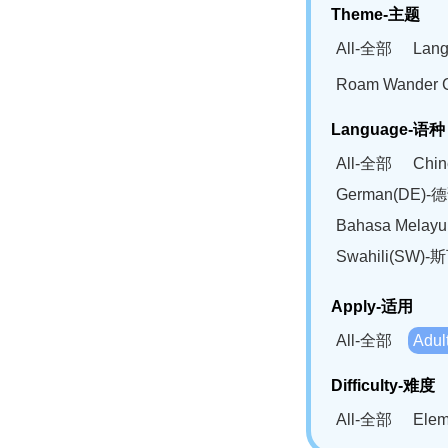
Theme-主题
All-全部
Lan
Roam Wander
Language-语种
All-全部
Chi
German(DE)-
Bahasa Mela
Swahili(SW
Apply-适用
All-全部
Adu
Difficulty-难度
All-全部
Ele