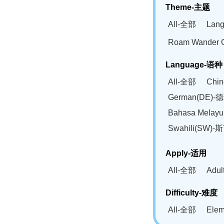
Theme-主题
All-全部
Lan
Roam Wander
Language-语种
All-全部
Chi
German(DE)-
Bahasa Mela
Swahili(SW
Apply-适用
All-全部
Adu
Difficulty-难度
All-全部
Ele