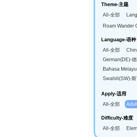
Theme-主题
All-全部
Lan
Roam Wander
Language-语种
All-全部
Chi
German(DE)-
Bahasa Mela
Swahili(SW
Apply-适用
All-全部
Adu
Difficulty-难度
All-全部
Ele