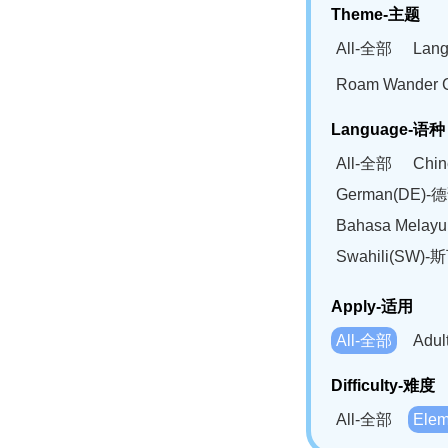
Theme-主题
All-全部
Lan
Roam Wander
Language-语种
All-全部
Chi
German(DE)-
Bahasa Mela
Swahili(SW
Apply-适用
All-全部
Adu
Difficulty-难度
All-全部
Ele