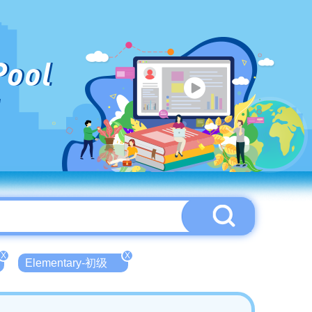
Pool
X
X
Elementary-初级