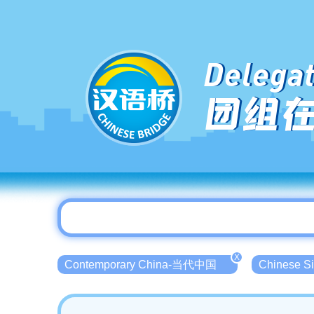
Delegat
团组
X
Contemporary China-当代中国
Chinese 