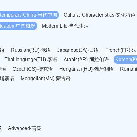
temporary China-当代中国
Cultural Characteristics-文化特色
Situation-中国概况
Modern Life-当代生活
英语
Russian(RU)-俄语
Japanese(JA)-日语
French(FR)-
Thai language(TH)-泰语
Arabic(AR)-阿拉伯语
Korean(
老挝语
Czech(CS)-捷克语
Hungarian(HU)-匈牙利语
Roman
-柬埔寨语
Mongolian(MN)-蒙古语
级
Advanced-高级