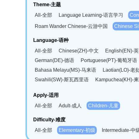
Theme-主题
All-全部
Language Learning-语言学习
Con
Roam Wander Chinese-云游中国
Chinese 
Language-语种
All-全部
Chinese(ZH)-中文
English(EN)-
German(DE)-德语
Portuguese(PT)-葡萄牙语
Bahasa Melayu(MS)-马来语
Laotian(LO)-
Swahili(SW)-斯瓦西里语
Kampuchea(KH)
Apply-适用
All-全部
Adult-成人
Children-儿童
Difficulty-难度
All-全部
Elementary-初级
Intermediate-中