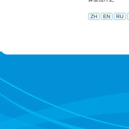
ZH
EN
RU