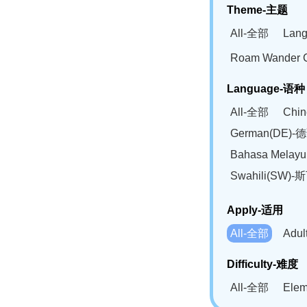
Theme-主题
All-全部
Lan
Roam Wander
Language-语种
All-全部
Chi
German(DE)-
Bahasa Mela
Swahili(SW
Apply-适用
All-全部
Adu
Difficulty-难度
All-全部
Ele