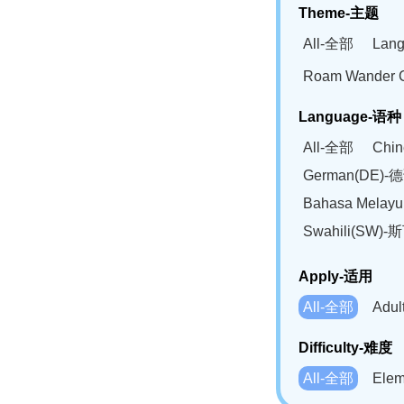
Theme-主题
All-全部
Lan
Roam Wander
Language-语种
All-全部
Chi
German(DE)-
Bahasa Mela
Swahili(SW
Apply-适用
All-全部
Adu
Difficulty-难度
All-全部
Ele