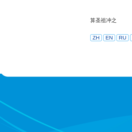
算圣祖冲之
ZH
EN
RU