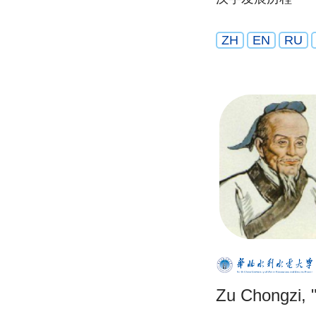
ZH
EN
RU
Zu Chongzi, "