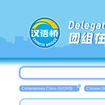
Delegat
团组
X
Contemporary China-当代中国
Chinese 