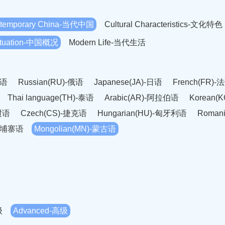
temporary China-当代中国
Cultural Characteristics-文化特色
Situation-中国概况
Modern Life-当代生活
英语
Russian(RU)-俄语
Japanese(JA)-日语
French(FR)-
Thai language(TH)-泰语
Arabic(AR)-阿拉伯语
Korean(
老挝语
Czech(CS)-捷克语
Hungarian(HU)-匈牙利语
Roman
-柬埔寨语
Mongolian(MN)-蒙古语
级
Advanced-高级