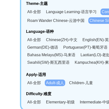
Theme-主题
All-全部
Language Learning-语言学习
Con
Roam Wander Chinese-云游中国
Chinese 
Language-语种
All-全部
Chinese(ZH)-中文
English(EN)-
German(DE)-德语
Portuguese(PT)-葡萄牙语
Bahasa Melayu(MS)-马来语
Laotian(LO)-
Swahili(SW)-斯瓦西里语
Kampuchea(KH)
Apply-适用
All-全部
Adult-成人
Children-儿童
Difficulty-难度
All-全部
Elementary-初级
Intermediate-中