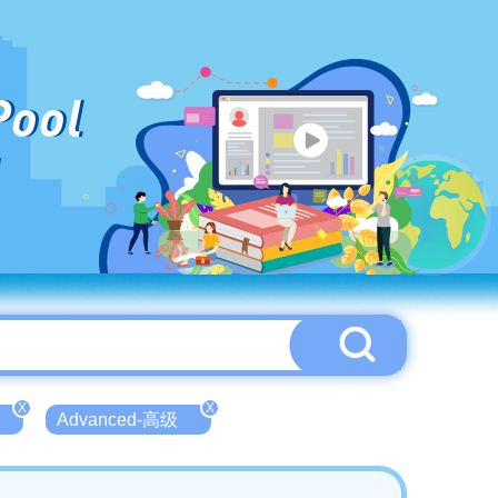
Pool
X
X
Advanced-高级