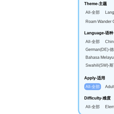
Theme-主题
All-全部
Lan
Roam Wander
Language-语种
All-全部
Chi
German(DE)-
Bahasa Mela
Swahili(SW
Apply-适用
All-全部
Adu
Difficulty-难度
All-全部
Ele