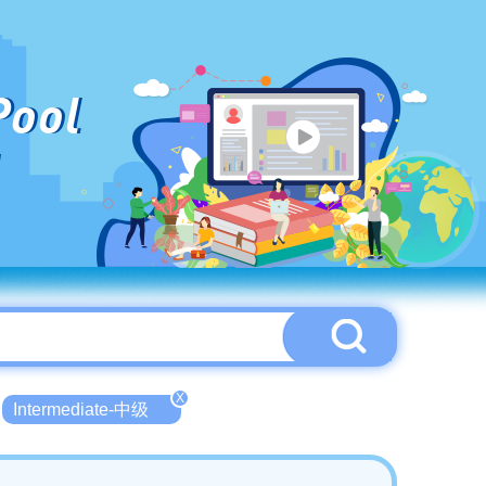
Pool
X
Intermediate-中级