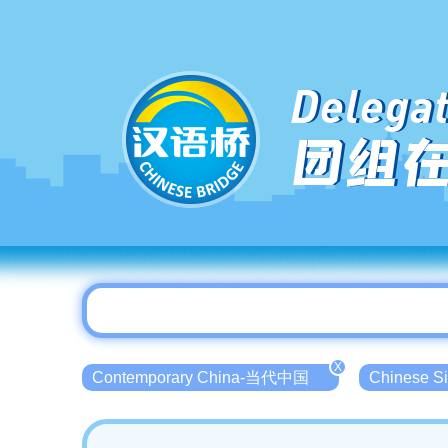
Delegat
团组
X
Contemporary China-当代中国
Chinese 