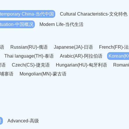
temporary China-当代中国
Cultural Characteristics-文化特色
Situation-中国概况
Modern Life-当代生活
英语
Russian(RU)-俄语
Japanese(JA)-日语
French(FR)-
Thai language(TH)-泰语
Arabic(AR)-阿拉伯语
Korean(
老挝语
Czech(CS)-捷克语
Hungarian(HU)-匈牙利语
Roman
-柬埔寨语
Mongolian(MN)-蒙古语
级
Advanced-高级