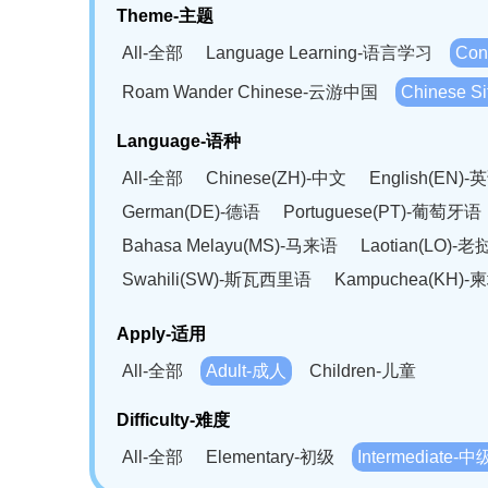
Theme-主题
All-全部
Language Learning-语言学习
Con
Roam Wander Chinese-云游中国
Chinese 
Language-语种
All-全部
Chinese(ZH)-中文
English(EN)-
German(DE)-德语
Portuguese(PT)-葡萄牙语
Bahasa Melayu(MS)-马来语
Laotian(LO)-
Swahili(SW)-斯瓦西里语
Kampuchea(KH)
Apply-适用
All-全部
Adult-成人
Children-儿童
Difficulty-难度
All-全部
Elementary-初级
Intermediate-中