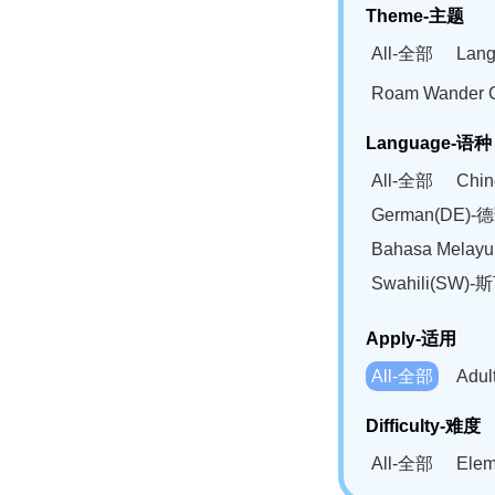
Theme-主题
All-全部
Lan
Roam Wander
Language-语种
All-全部
Chi
German(DE)-
Bahasa Mela
Swahili(SW
Apply-适用
All-全部
Adu
Difficulty-难度
All-全部
Ele