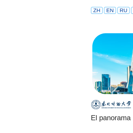
ZH
EN
RU
El panorama 