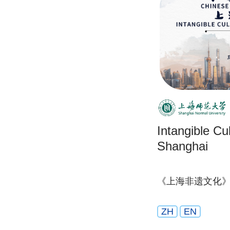
Intangible Cul
Shanghai
《上海非遗文化
ZH
EN