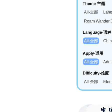
Theme-主题
All-全部
Lan
Roam Wander
Language-语种
All-全部
Chi
German(DE)-
Apply-适用
Bahasa Mela
All-全部
Adu
Swahili(SW
Difficulty-难度
All-全部
Ele