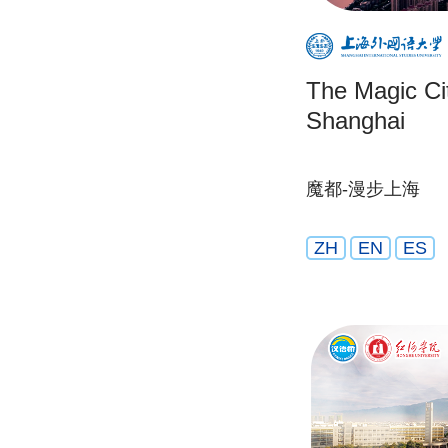
The Magic Cit
Shanghai
魔都-漫步上海
ZH
EN
ES