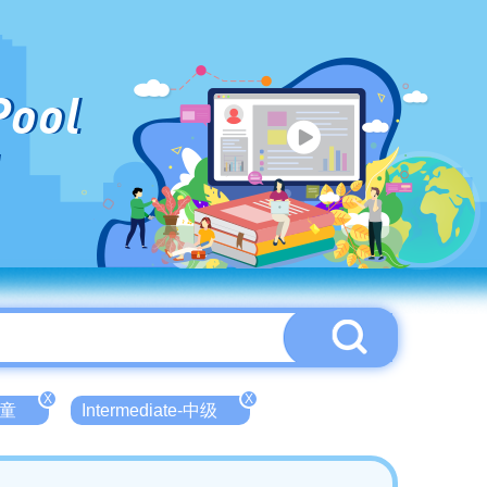
Pool
X
X
儿童
Intermediate-中级