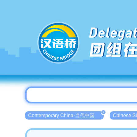
Delegat
团组
X
Contemporary China-当代中国
Chinese 