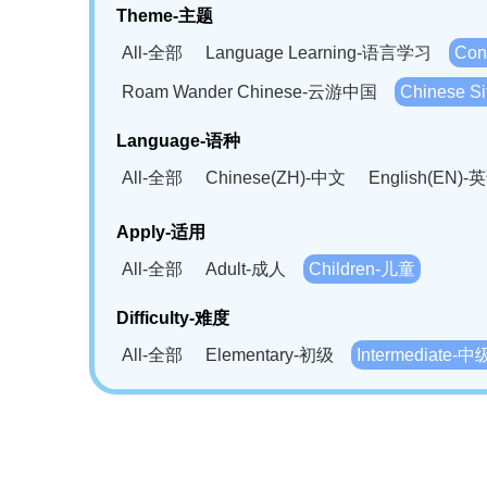
Theme-主题
All-全部
Language Learning-语言学习
Con
Roam Wander Chinese-云游中国
Chinese 
Language-语种
All-全部
Chinese(ZH)-中文
English(EN)-
German(DE)-德语
Portuguese(PT)-葡萄牙语
Apply-适用
Bahasa Melayu(MS)-马来语
Laotian(LO)-
All-全部
Adult-成人
Children-儿童
Swahili(SW)-斯瓦西里语
Kampuchea(KH)
Difficulty-难度
All-全部
Elementary-初级
Intermediate-中