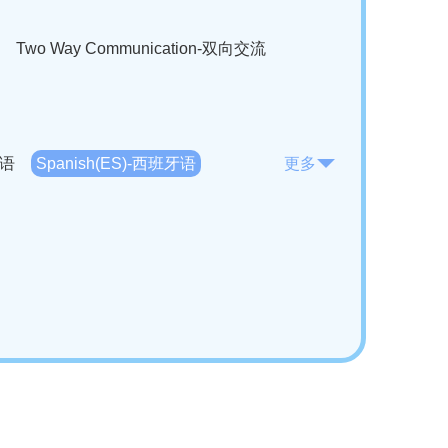
Two Way Communication-双向交流
法语
Spanish(ES)-西班牙语
更多
KO)-韩语
Vietnamese(VI)-越南语
ian(RO)-罗马尼亚语