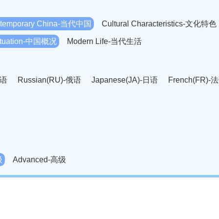
temporary China-当代中国
Cultural Characteristics-文化特色
Situation-中国概况
Modern Life-当代生活
英语
Russian(RU)-俄语
Japanese(JA)-日语
French(FR)-
Thai language(TH)-泰语
Arabic(AR)-阿拉伯语
Korean(
老挝语
Czech(CS)-捷克语
Hungarian(HU)-匈牙利语
Roman
-柬埔寨语
Mongolian(MN)-蒙古语
级
Advanced-高级