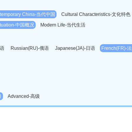
temporary China-当代中国
Cultural Characteristics-文化特色
Situation-中国概况
Modern Life-当代生活
英语
Russian(RU)-俄语
Japanese(JA)-日语
French(FR)-
Thai language(TH)-泰语
Arabic(AR)-阿拉伯语
Korean(
老挝语
Czech(CS)-捷克语
Hungarian(HU)-匈牙利语
Roman
-柬埔寨语
Mongolian(MN)-蒙古语
级
Advanced-高级