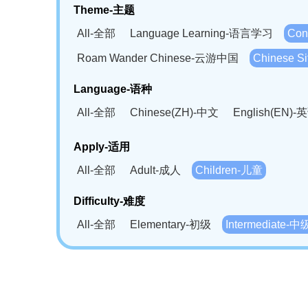
Theme-主题
All-全部
Language Learning-语言学习
Con
Roam Wander Chinese-云游中国
Chinese 
Language-语种
All-全部
Chinese(ZH)-中文
English(EN)-
German(DE)-德语
Portuguese(PT)-葡萄牙语
Apply-适用
Bahasa Melayu(MS)-马来语
Laotian(LO)-
All-全部
Adult-成人
Children-儿童
Swahili(SW)-斯瓦西里语
Kampuchea(KH)
Difficulty-难度
All-全部
Elementary-初级
Intermediate-中