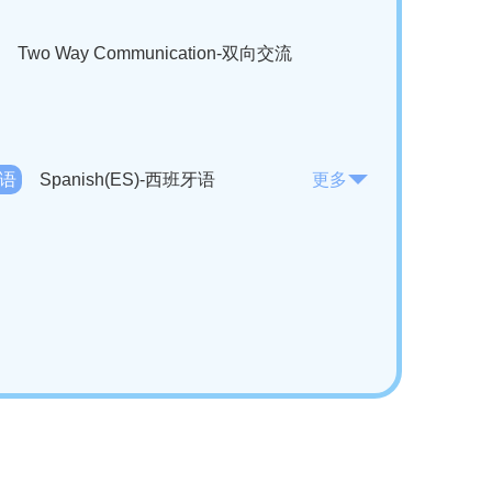
Two Way Communication-双向交流
法语
Spanish(ES)-西班牙语
更多
KO)-韩语
Vietnamese(VI)-越南语
ian(RO)-罗马尼亚语