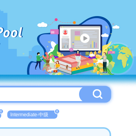
Pool
X
X
Intermediate-中级