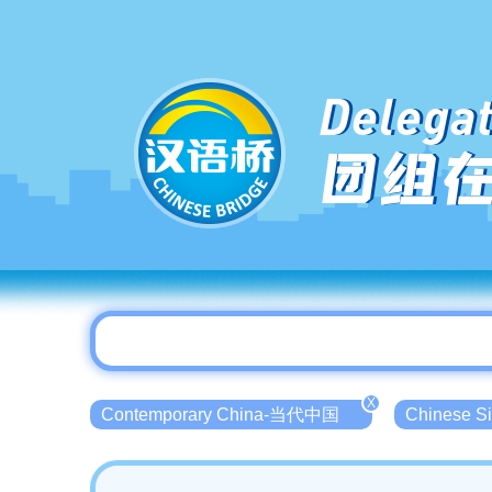
Delegat
团组
X
Contemporary China-当代中国
Chinese 