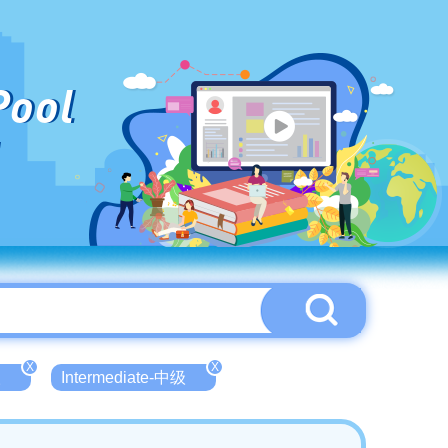
Pool
X
X
人
Intermediate-中级