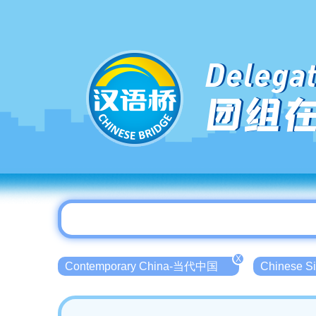
Delegat
团组
X
Contemporary China-当代中国
Chinese 