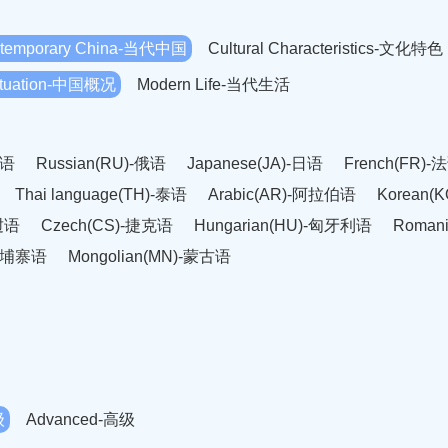
temporary China-当代中国
Cultural Characteristics-文化特色
Situation-中国概况
Modern Life-当代生活
英语
Russian(RU)-俄语
Japanese(JA)-日语
French(FR)-
Thai language(TH)-泰语
Arabic(AR)-阿拉伯语
Korean(
老挝语
Czech(CS)-捷克语
Hungarian(HU)-匈牙利语
Roman
-柬埔寨语
Mongolian(MN)-蒙古语
级
Advanced-高级