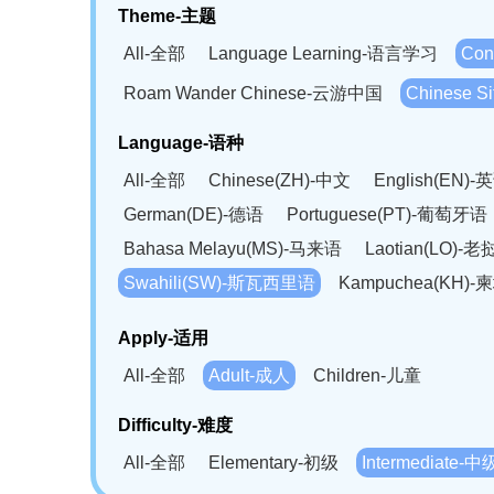
Theme-主题
All-全部
Language Learning-语言学习
Con
Roam Wander Chinese-云游中国
Chinese 
Language-语种
All-全部
Chinese(ZH)-中文
English(EN)-
German(DE)-德语
Portuguese(PT)-葡萄牙语
Bahasa Melayu(MS)-马来语
Laotian(LO)-
Swahili(SW)-斯瓦西里语
Kampuchea(KH)
Apply-适用
All-全部
Adult-成人
Children-儿童
Difficulty-难度
All-全部
Elementary-初级
Intermediate-中