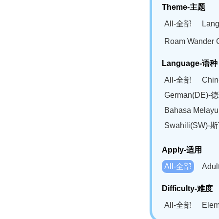
Theme-主题
All-全部
Lan
Roam Wander
Language-语种
All-全部
Chi
German(DE)-
Bahasa Mela
Swahili(SW
Apply-适用
All-全部
Adu
Difficulty-难度
All-全部
Ele