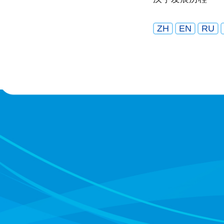
ZH
EN
RU