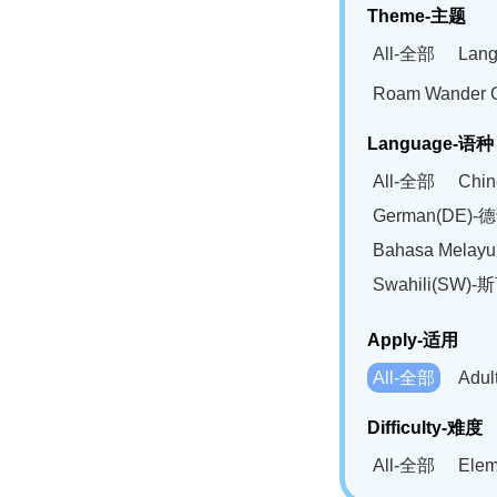
Theme-主题
All-全部
Lan
Roam Wander
Language-语种
All-全部
Chi
German(DE)-
Bahasa Mela
Swahili(SW
Apply-适用
All-全部
Adu
Difficulty-难度
All-全部
Ele