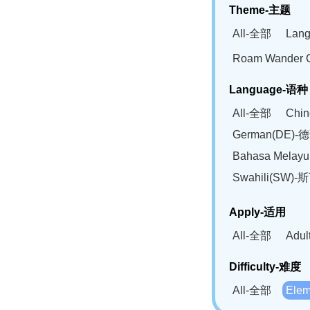
Theme-主题
All-全部
Lan
Roam Wander
Language-语种
All-全部
Chi
German(DE)-
Bahasa Mela
Swahili(SW
Apply-适用
All-全部
Adu
Difficulty-难度
All-全部
Ele