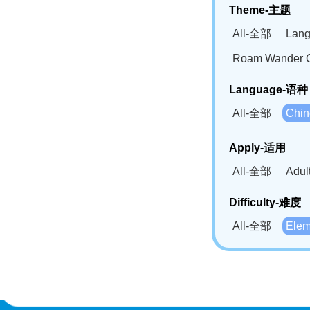
Theme-主题
All-全部
Lan
Roam Wander
Language-语种
All-全部
Chi
German(DE)-
Apply-适用
Bahasa Mela
All-全部
Adu
Swahili(SW
Difficulty-难度
All-全部
Ele