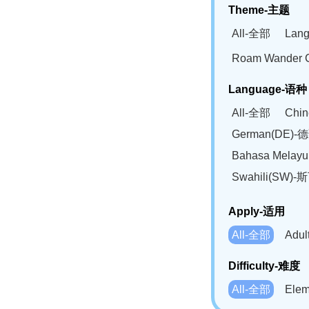
Theme-主题
All-全部
Lan
Roam Wander
Language-语种
All-全部
Chi
German(DE)-
Bahasa Mela
Swahili(SW
Apply-适用
All-全部
Adu
Difficulty-难度
All-全部
Ele