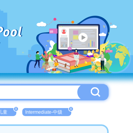
Pool
X
X
-儿童
Intermediate-中级