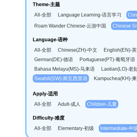
Theme-主题
All-全部
Language Learning-语言学习
Con
Roam Wander Chinese-云游中国
Chinese 
Language-语种
All-全部
Chinese(ZH)-中文
English(EN)-
German(DE)-德语
Portuguese(PT)-葡萄牙语
Bahasa Melayu(MS)-马来语
Laotian(LO)-
Swahili(SW)-斯瓦西里语
Kampuchea(KH)
Apply-适用
All-全部
Adult-成人
Children-儿童
Difficulty-难度
All-全部
Elementary-初级
Intermediate-中