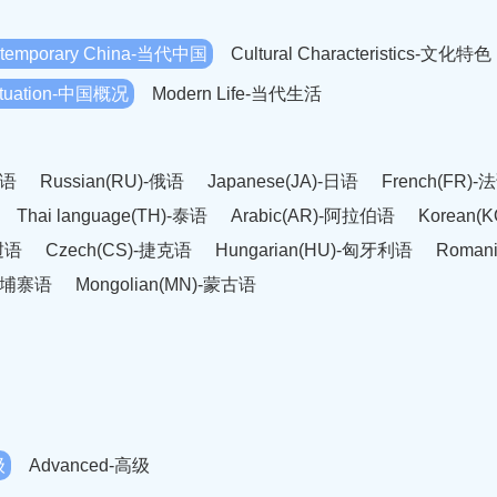
temporary China-当代中国
Cultural Characteristics-文化特色
Situation-中国概况
Modern Life-当代生活
英语
Russian(RU)-俄语
Japanese(JA)-日语
French(FR)-
Thai language(TH)-泰语
Arabic(AR)-阿拉伯语
Korean(
老挝语
Czech(CS)-捷克语
Hungarian(HU)-匈牙利语
Roman
-柬埔寨语
Mongolian(MN)-蒙古语
级
Advanced-高级