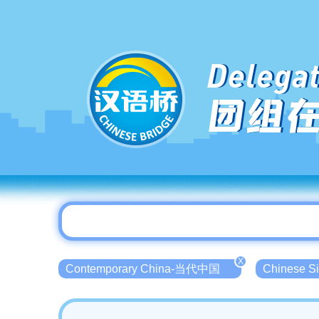
Delegat
团组
X
Contemporary China-当代中国
Chinese 