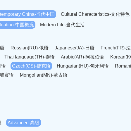
temporary China-当代中国
Cultural Characteristics-文化特色
Situation-中国概况
Modern Life-当代生活
英语
Russian(RU)-俄语
Japanese(JA)-日语
French(FR)-
Thai language(TH)-泰语
Arabic(AR)-阿拉伯语
Korean(
老挝语
Czech(CS)-捷克语
Hungarian(HU)-匈牙利语
Roman
-柬埔寨语
Mongolian(MN)-蒙古语
级
Advanced-高级