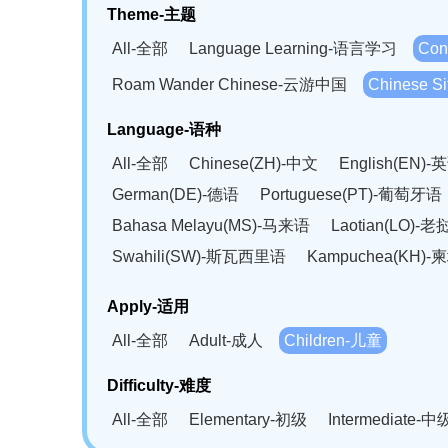
Theme-主题
All-全部
Language Learning-语言学习
Con
Roam Wander Chinese-云游中国
Chinese 
Language-语种
All-全部
Chinese(ZH)-中文
English(EN)-
German(DE)-德语
Portuguese(PT)-葡萄牙语
Bahasa Melayu(MS)-马来语
Laotian(LO)-
Swahili(SW)-斯瓦西里语
Kampuchea(KH)
Apply-适用
All-全部
Adult-成人
Children-儿童
Difficulty-难度
All-全部
Elementary-初级
Intermediate-中