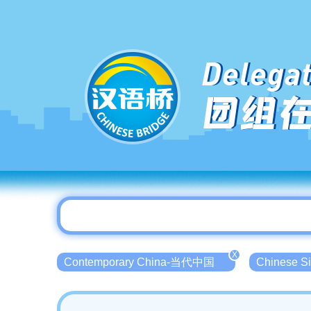
Delegat
团组
X
Contemporary China-当代中国
Chinese 