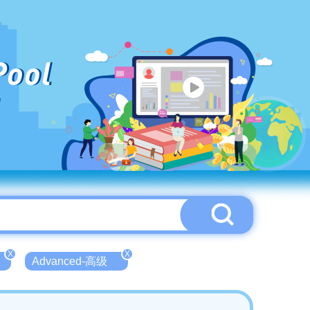
Pool
X
X
Advanced-高级