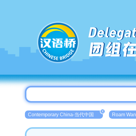
Delegat
团组
X
Contemporary China-当代中国
Roam Wan