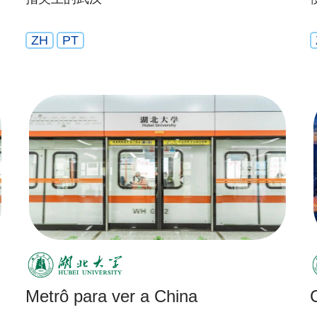
ZH
PT
Metrô para ver a China