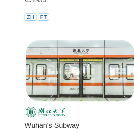
ZH
PT
Wuhan’s Subway