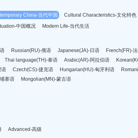
temporary China-当代中国
Cultural Characteristics-文化特色
Situation-中国概况
Modern Life-当代生活
英语
Russian(RU)-俄语
Japanese(JA)-日语
French(FR)-
Thai language(TH)-泰语
Arabic(AR)-阿拉伯语
Korean(
老挝语
Czech(CS)-捷克语
Hungarian(HU)-匈牙利语
Roman
-柬埔寨语
Mongolian(MN)-蒙古语
级
Advanced-高级