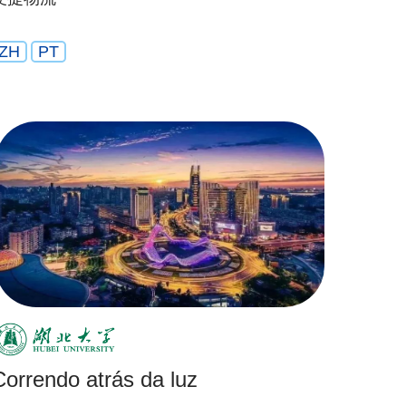
ZH
PT
Correndo atrás da luz