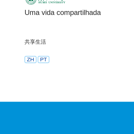
Uma vida compartilhada
共享生活
ZH
PT