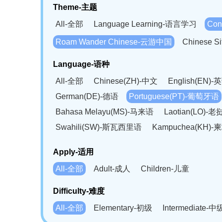
Theme-主题
All-全部
Language Learning-语言学习
Con
Roam Wander Chinese-云游中国
Chinese 
Language-语种
All-全部
Chinese(ZH)-中文
English(EN)-
German(DE)-德语
Portuguese(PT)-葡萄牙语
Bahasa Melayu(MS)-马来语
Laotian(LO)-
Swahili(SW)-斯瓦西里语
Kampuchea(KH)
Apply-适用
All-全部
Adult-成人
Children-儿童
Difficulty-难度
All-全部
Elementary-初级
Intermediate-中