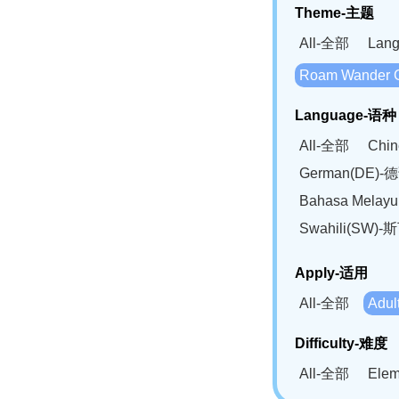
Theme-主题
All-全部
Lan
Roam Wander
Language-语种
All-全部
Chi
German(DE)-
Bahasa Mela
Swahili(SW
Apply-适用
All-全部
Adu
Difficulty-难度
All-全部
Ele