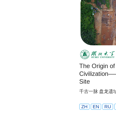
The Origin o
Civilizatio
Site
千古一脉 盘龙遗
ZH
EN
RU