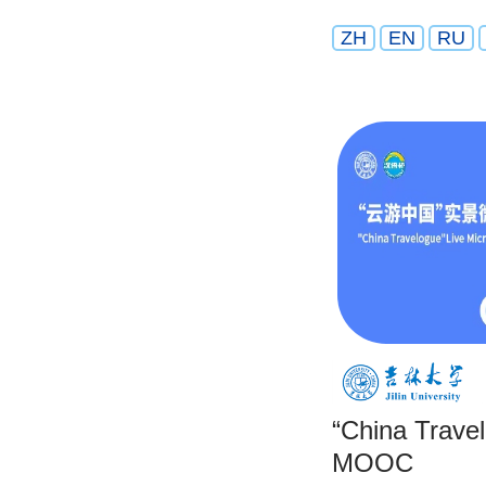
ZH
EN
RU
“China Trave
MOOC