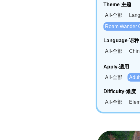
Theme-主题
All-全部
Lan
Roam Wander
Language-语种
All-全部
Chi
German(DE)-
Apply-适用
Bahasa Mela
All-全部
Adu
Swahili(SW
Difficulty-难度
All-全部
Ele