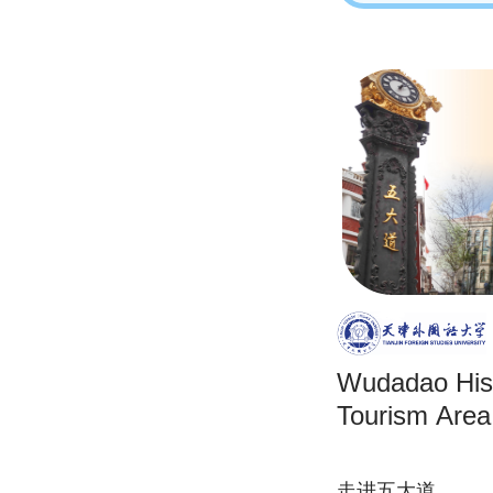
Wudadao Hist
Tourism Area
走进五大道