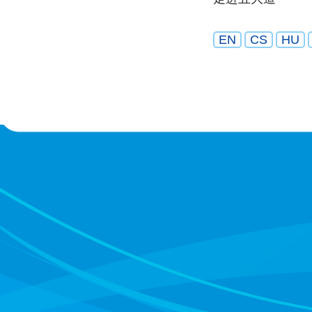
EN
CS
HU