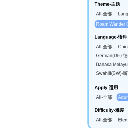
Theme-主题
All-全部
Lan
Roam Wander
Language-语种
All-全部
Chi
German(DE)-
Bahasa Mela
Swahili(SW
Apply-适用
All-全部
Adu
Difficulty-难度
All-全部
Ele