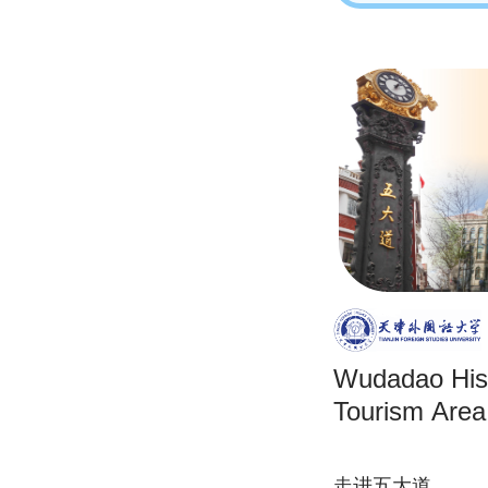
Wudadao Hist
Tourism Area
走进五大道