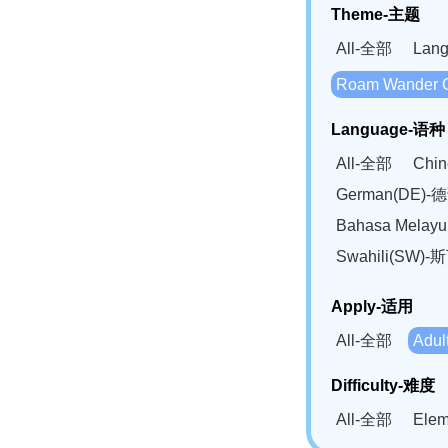
Theme-主题
All-全部
Lan
Roam Wander
Language-语种
All-全部
Chi
German(DE)-
Bahasa Mela
Swahili(SW
Apply-适用
All-全部
Adu
Difficulty-难度
All-全部
Ele