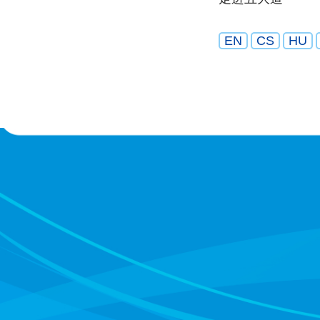
EN
CS
HU