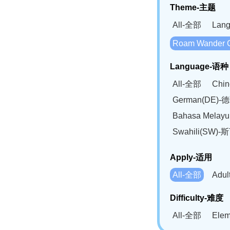
Theme-主题
All-全部
Lan
Roam Wander
Language-语种
All-全部
Chi
German(DE)-
Bahasa Mela
Swahili(SW
Apply-适用
All-全部
Adu
Difficulty-难度
All-全部
Ele