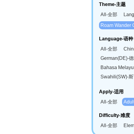
Theme-主题
All-全部
Lan
Roam Wander
Language-语种
All-全部
Chi
German(DE)-
Bahasa Mela
Swahili(SW
Apply-适用
All-全部
Adu
Difficulty-难度
All-全部
Ele