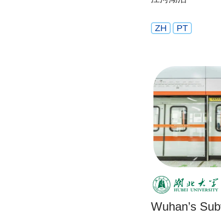
ZH
PT
Wuhan’s Su