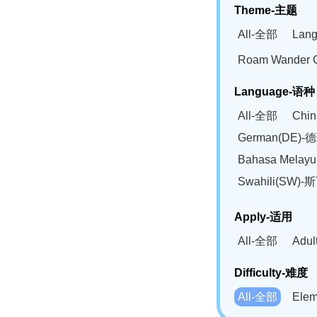
Theme-主题
All-全部
Lan
Roam Wander
Language-语种
All-全部
Chi
German(DE)-
Bahasa Mela
Swahili(SW
Apply-适用
All-全部
Adu
Difficulty-难度
All-全部
Ele