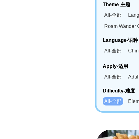
Theme-主题
All-全部
Lan
Roam Wander
Language-语种
All-全部
Chi
German(DE)-
Apply-适用
Bahasa Mela
All-全部
Adu
Swahili(SW
Difficulty-难度
All-全部
Ele