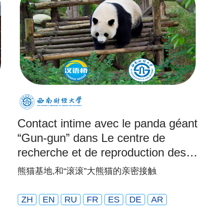
Contact intime avec le panda géant
“Gun-gun” dans Le centre de
recherche et de reproduction des
pandas géants de Chengdu
熊猫基地,和“滚滚”大熊猫的亲密接触
ZH
EN
RU
FR
ES
DE
AR