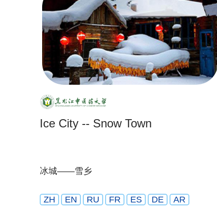
Ice City -- Snow Town
冰城——雪乡
ZH
EN
RU
FR
ES
DE
AR