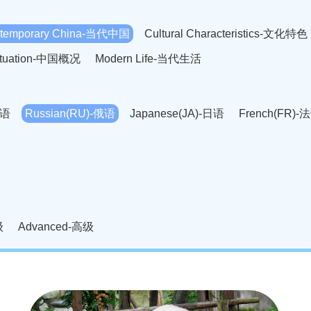
temporary China-当代中国
Cultural Characteristics-文化特色
Situation-中国概况
Modern Life-当代生活
英语
Russian(RU)-俄语
Japanese(JA)-日语
French(FR)-
Thai language(TH)-泰语
Arabic(AR)-阿拉伯语
Korean(
老挝语
Czech(CS)-捷克语
Hungarian(HU)-匈牙利语
Roman
-柬埔寨语
Mongolian(MN)-蒙古语
级
Advanced-高级