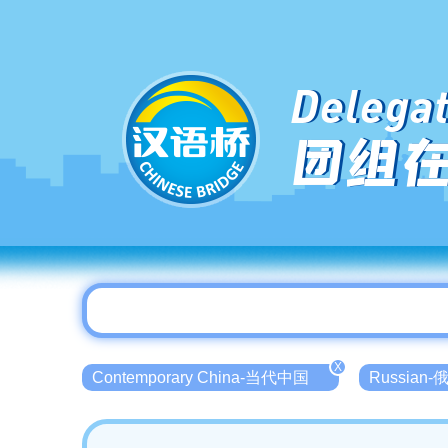
Delegat
团组
X
Contemporary China-当代中国
Russian-