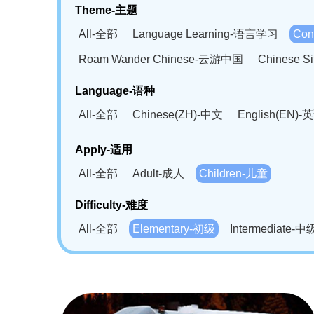
Theme-主题
All-全部
Language Learning-语言学习
Con
Roam Wander Chinese-云游中国
Chinese 
Language-语种
All-全部
Chinese(ZH)-中文
English(EN)-
German(DE)-德语
Portuguese(PT)-葡萄牙语
Apply-适用
Bahasa Melayu(MS)-马来语
Laotian(LO)-
All-全部
Adult-成人
Children-儿童
Swahili(SW)-斯瓦西里语
Kampuchea(KH)
Difficulty-难度
All-全部
Elementary-初级
Intermediate-中