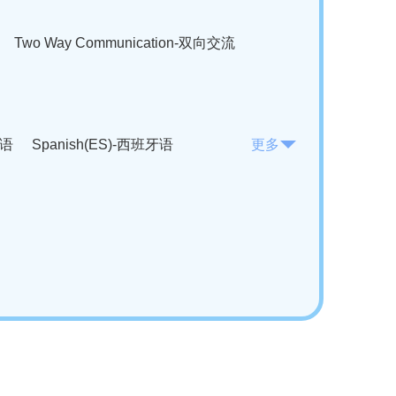
Two Way Communication-双向交流
法语
Spanish(ES)-西班牙语
更多
KO)-韩语
Vietnamese(VI)-越南语
ian(RO)-罗马尼亚语