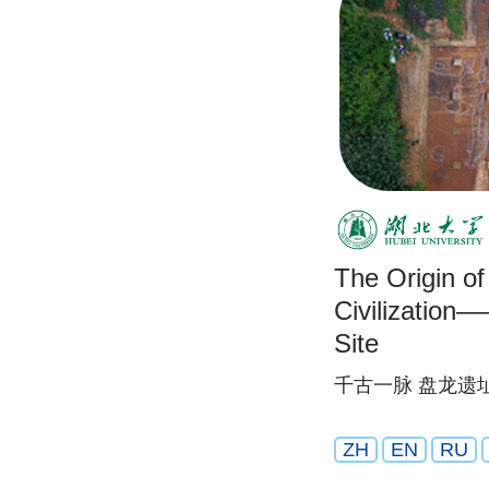
The Origin o
Civilizatio
Site
千古一脉 盘龙遗
ZH
EN
RU