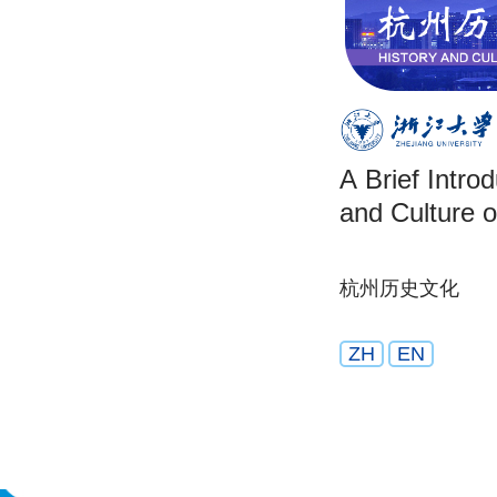
A Brief Introd
and Culture 
杭州历史文化
ZH
EN