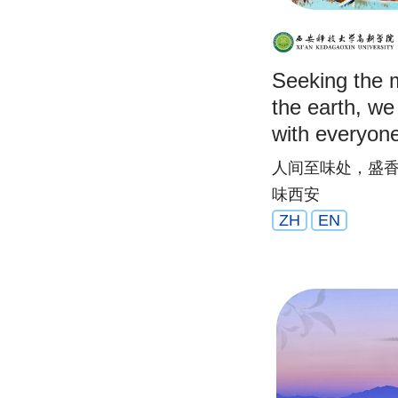
Seeking the m
the earth, we
with everyone
best flavor in
人间至味处，盛
味西安
ZH
EN