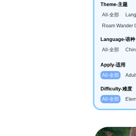
Theme-主题
All-全部
Lan
Roam Wander
Language-语种
All-全部
Chi
German(DE)-
Apply-适用
Bahasa Mela
All-全部
Adu
Swahili(SW
Difficulty-难度
All-全部
Ele