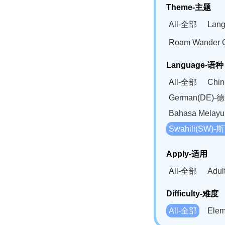
Theme-主题
All-全部
Lan
Roam Wander
Language-语种
All-全部
Chi
German(DE)-
Bahasa Mela
Swahili(SW
Apply-适用
All-全部
Adu
Difficulty-难度
All-全部
Ele