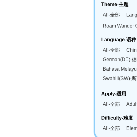
Theme-主题
All-全部
Lan
Roam Wander
Language-语种
All-全部
Chi
German(DE)-
Bahasa Mela
Swahili(SW
Apply-适用
All-全部
Adu
Difficulty-难度
All-全部
Ele