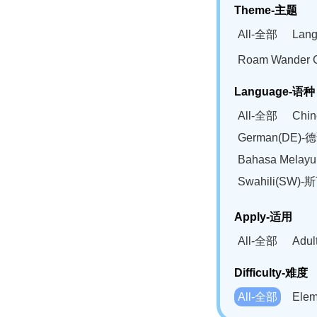
Theme-主题
All-全部
Lan
Roam Wander
Language-语种
All-全部
Chi
German(DE)-
Bahasa Mela
Swahili(SW
Apply-适用
All-全部
Adu
Difficulty-难度
All-全部
Ele