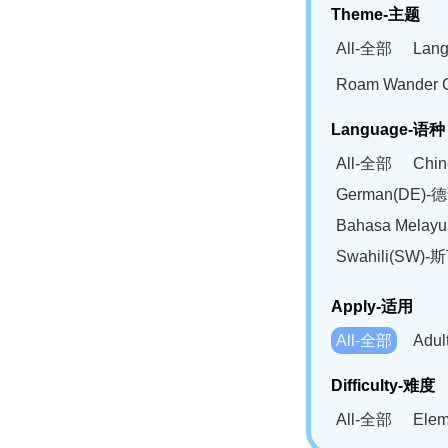
Theme-主题
All-全部
Lan
Roam Wander
Language-语种
All-全部
Chi
German(DE)-
Bahasa Mela
Swahili(SW
Apply-适用
All-全部
Adu
Difficulty-难度
All-全部
Ele