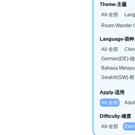
Theme-主题
All-全部
Lan
Roam Wander
Language-语种
All-全部
Chi
German(DE)-
Bahasa Mela
Swahili(SW
Apply-适用
All-全部
Adu
Difficulty-难度
All-全部
Ele