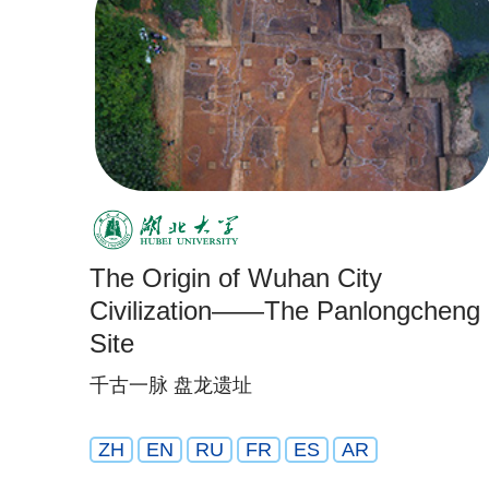
The Origin of Wuhan City
Civilization——The Panlongcheng
Site
千古一脉 盘龙遗址
ZH
EN
RU
FR
ES
AR