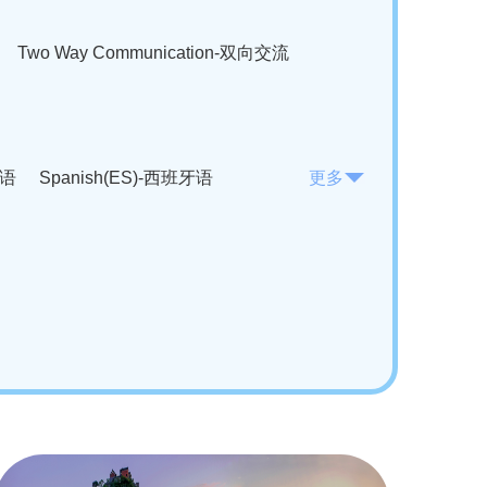
Two Way Communication-双向交流
法语
Spanish(ES)-西班牙语
更多
KO)-韩语
Vietnamese(VI)-越南语
ian(RO)-罗马尼亚语