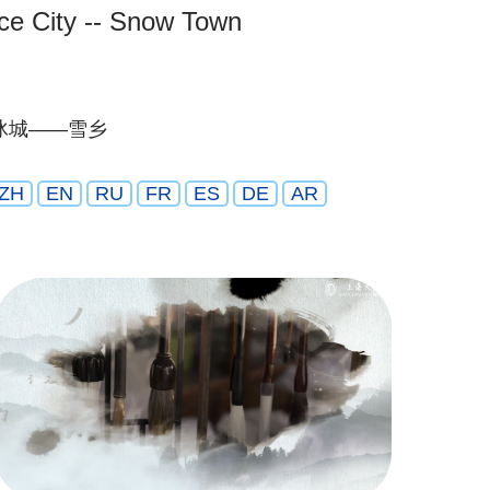
Ice City -- Snow Town
冰城——雪乡
ZH
EN
RU
FR
ES
DE
AR