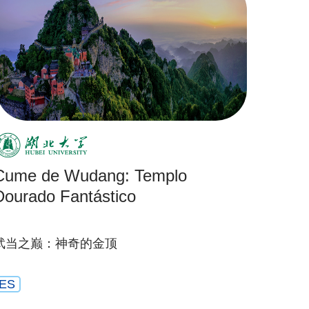
Cume de Wudang: Templo
Dourado Fantástico
武当之巅：神奇的金顶
ES