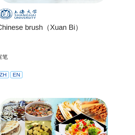
Chinese brush（Xuan Bi）
宣笔
ZH
EN