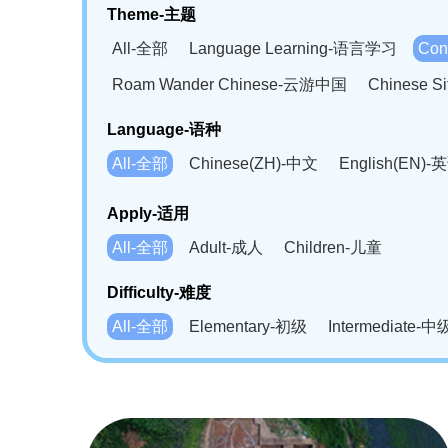
Theme-主题
All-全部
Language Learning-语言学习
Con
Roam Wander Chinese-云游中国
Chinese 
Language-语种
All-全部
Chinese(ZH)-中文
English(EN)-
German(DE)-德语
Portuguese(PT)-葡萄牙语
Apply-适用
Bahasa Melayu(MS)-马来语
Laotian(LO)-
All-全部
Adult-成人
Children-儿童
Swahili(SW)-斯瓦西里语
Kampuchea(KH)
Difficulty-难度
All-全部
Elementary-初级
Intermediate-中