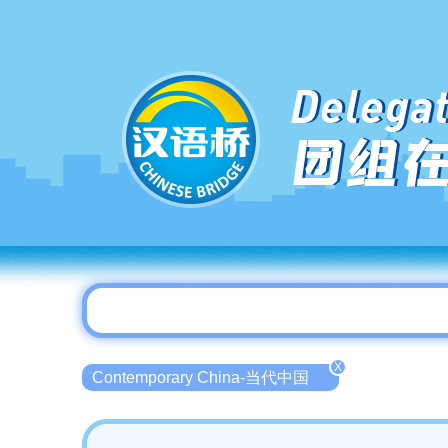
Delegat
团组
X
Contemporary China-当代中国