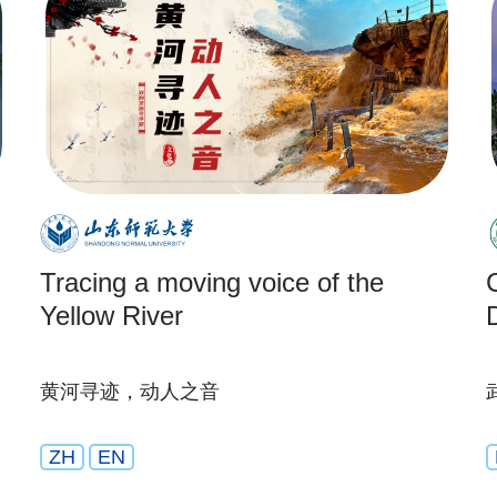
Tracing a moving voice of the
Yellow River
黄河寻迹，动人之音
ZH
EN