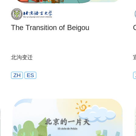
The Transition of Beigou
北沟变迁
ZH
ES