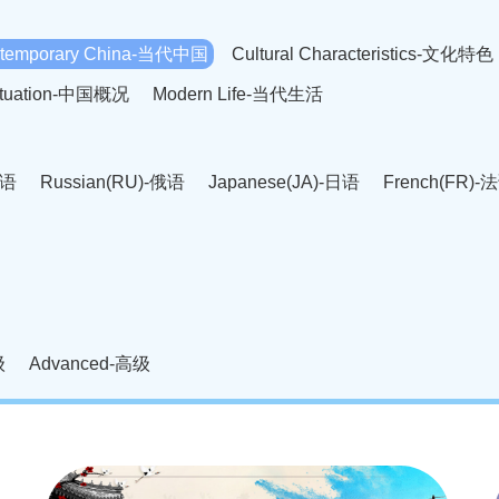
temporary China-当代中国
Cultural Characteristics-文化特色
Situation-中国概况
Modern Life-当代生活
英语
Russian(RU)-俄语
Japanese(JA)-日语
French(FR)-
Thai language(TH)-泰语
Arabic(AR)-阿拉伯语
Korean(
老挝语
Czech(CS)-捷克语
Hungarian(HU)-匈牙利语
Roman
-柬埔寨语
Mongolian(MN)-蒙古语
级
Advanced-高级