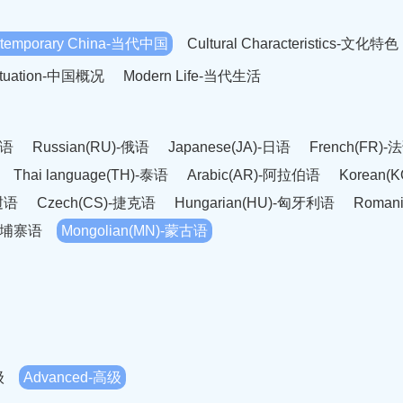
temporary China-当代中国
Cultural Characteristics-文化特色
Situation-中国概况
Modern Life-当代生活
英语
Russian(RU)-俄语
Japanese(JA)-日语
French(FR)-
Thai language(TH)-泰语
Arabic(AR)-阿拉伯语
Korean(
老挝语
Czech(CS)-捷克语
Hungarian(HU)-匈牙利语
Roman
-柬埔寨语
Mongolian(MN)-蒙古语
级
Advanced-高级