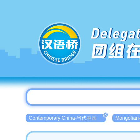
Delegat
团组
X
Contemporary China-当代中国
Mongolia