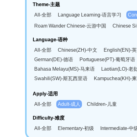
Theme-主题
All-全部
Language Learning-语言学习
Con
Roam Wander Chinese-云游中国
Chinese 
Language-语种
All-全部
Chinese(ZH)-中文
English(EN)-
German(DE)-德语
Portuguese(PT)-葡萄牙语
Bahasa Melayu(MS)-马来语
Laotian(LO)-
Swahili(SW)-斯瓦西里语
Kampuchea(KH)
Apply-适用
All-全部
Adult-成人
Children-儿童
Difficulty-难度
All-全部
Elementary-初级
Intermediate-中