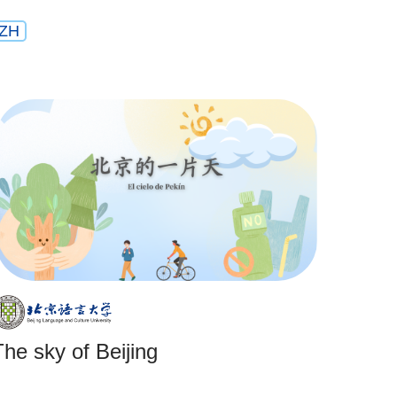
ZH
The sky of Beijing