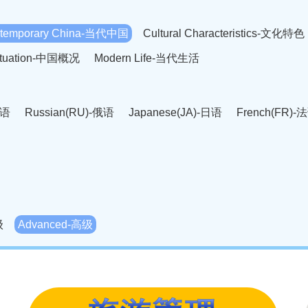
temporary China-当代中国
Cultural Characteristics-文化特色
Situation-中国概况
Modern Life-当代生活
英语
Russian(RU)-俄语
Japanese(JA)-日语
French(FR)-
Thai language(TH)-泰语
Arabic(AR)-阿拉伯语
Korean(
老挝语
Czech(CS)-捷克语
Hungarian(HU)-匈牙利语
Roman
-柬埔寨语
Mongolian(MN)-蒙古语
级
Advanced-高级