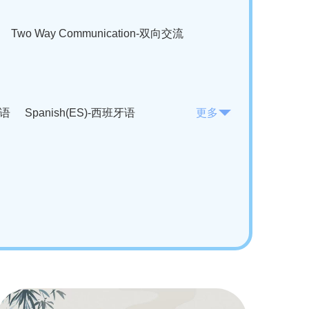
Two Way Communication-双向交流
法语
Spanish(ES)-西班牙语
更多
KO)-韩语
Vietnamese(VI)-越南语
ian(RO)-罗马尼亚语