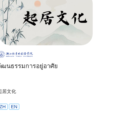
วัฒนธรรมการอยู่อาศัย
起居文化
ZH
EN