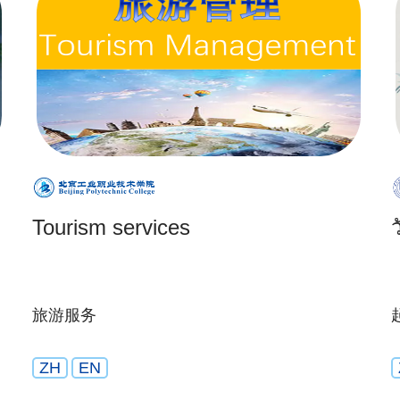
Tourism services
旅游服务
ZH
EN