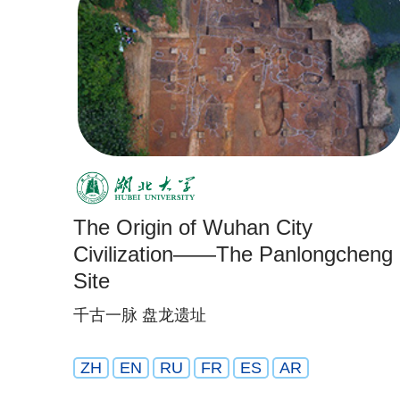
The Origin of Wuhan City
Civilization——The Panlongcheng
Site
千古一脉 盘龙遗址
ZH
EN
RU
FR
ES
AR