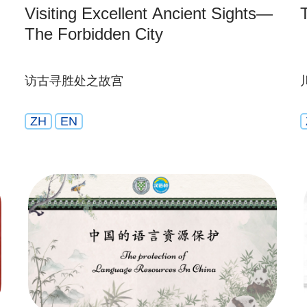
Visiting Excellent Ancient Sights—
The Forbidden City
访古寻胜处之故宫
ZH
EN