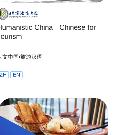
Humanistic China - Chinese for
Tourism
人文中国•旅游汉语
ZH
EN