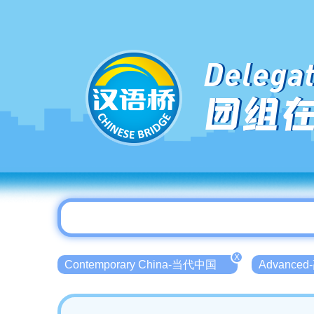
Delegat
团组
X
Contemporary China-当代中国
Advance