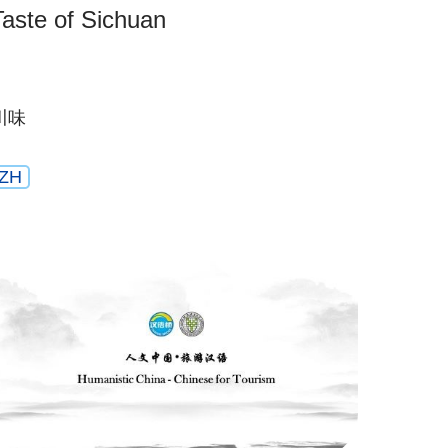
Taste of Sichuan
川味
ZH