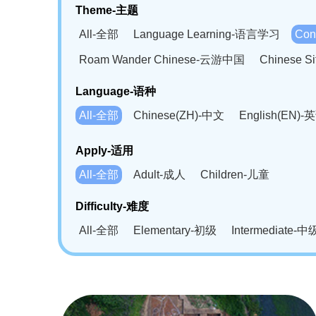
Theme-主题
All-全部
Language Learning-语言学习
Con
Roam Wander Chinese-云游中国
Chinese 
Language-语种
All-全部
Chinese(ZH)-中文
English(EN)-
German(DE)-德语
Portuguese(PT)-葡萄牙语
Apply-适用
Bahasa Melayu(MS)-马来语
Laotian(LO)-
All-全部
Adult-成人
Children-儿童
Swahili(SW)-斯瓦西里语
Kampuchea(KH)
Difficulty-难度
All-全部
Elementary-初级
Intermediate-中