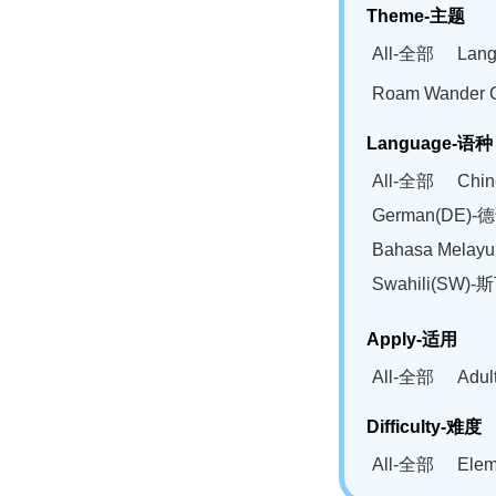
Theme-主题
All-全部
Lan
Roam Wander
Language-语种
All-全部
Chi
German(DE)-
Bahasa Mela
Swahili(SW
Apply-适用
All-全部
Adu
Difficulty-难度
All-全部
Ele