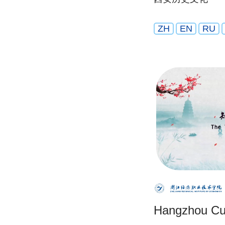
ZH
EN
RU
Hangzhou Cu