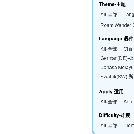
Theme-主题
All-全部
Lan
Roam Wander
Language-语种
All-全部
Chi
German(DE)-
Bahasa Mela
Swahili(SW
Apply-适用
All-全部
Adu
Difficulty-难度
All-全部
Ele