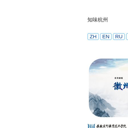
知味杭州
ZH
EN
RU