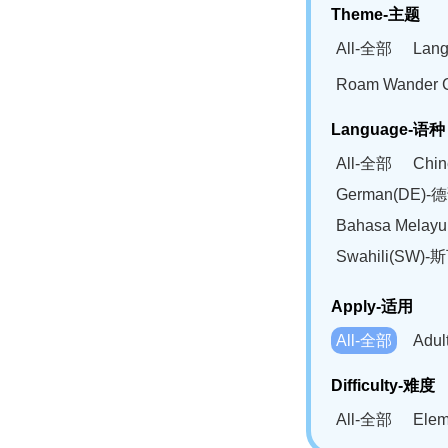
Theme-主题
All-全部
Lan
Roam Wander
Language-语种
All-全部
Chi
German(DE)-
Bahasa Mela
Swahili(SW
Apply-适用
All-全部
Adu
Difficulty-难度
All-全部
Ele