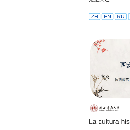
ZH
EN
RU
La cultura his