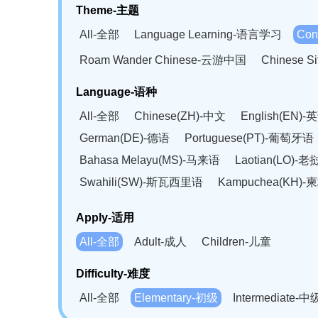
Theme-主题
All-全部
Language Learning-语言学习
Con
Roam Wander Chinese-云游中国
Chinese 
Language-语种
All-全部
Chinese(ZH)-中文
English(EN)-
German(DE)-德语
Portuguese(PT)-葡萄牙语
Bahasa Melayu(MS)-马来语
Laotian(LO)-
Swahili(SW)-斯瓦西里语
Kampuchea(KH)
Apply-适用
All-全部
Adult-成人
Children-儿童
Difficulty-难度
All-全部
Elementary-初级
Intermediate-中