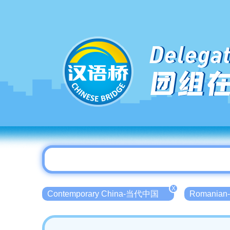
Delegat
团组
X
Contemporary China-当代中国
Romani