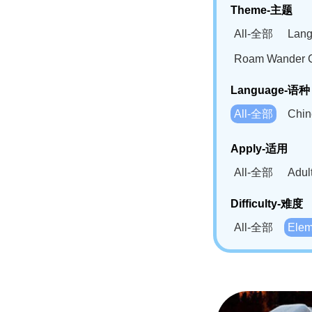
Theme-主题
All-全部
Lan
Roam Wander
Language-语种
All-全部
Chi
German(DE)-
Apply-适用
Bahasa Mela
All-全部
Adu
Swahili(SW
Difficulty-难度
All-全部
Ele