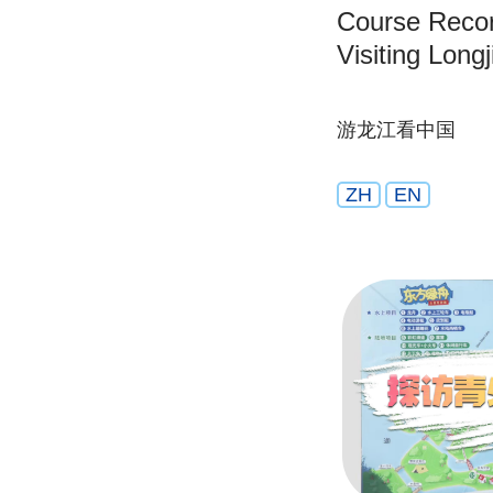
Course Record
Visiting Long
游龙江看中国
ZH
EN