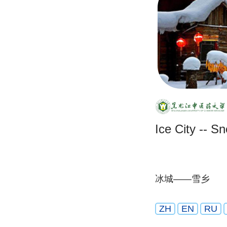
Ice City -- 
冰城——雪乡
ZH
EN
RU