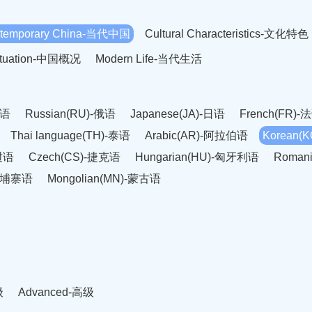
temporary China-当代中国
Cultural Characteristics-文化特色
Situation-中国概况
Modern Life-当代生活
英语
Russian(RU)-俄语
Japanese(JA)-日语
French(FR)-
Thai language(TH)-泰语
Arabic(AR)-阿拉伯语
Korean(
老挝语
Czech(CS)-捷克语
Hungarian(HU)-匈牙利语
Roman
-柬埔寨语
Mongolian(MN)-蒙古语
级
Advanced-高级