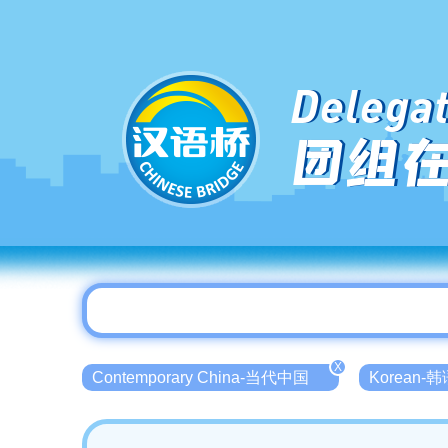
Delegat
团组
X
Contemporary China-当代中国
Korean-