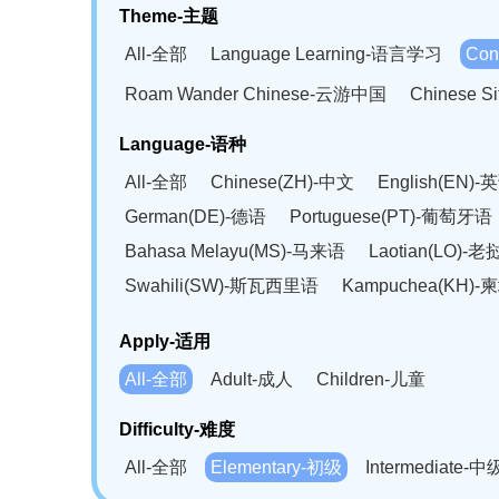
Theme-主题
All-全部
Language Learning-语言学习
Con
Roam Wander Chinese-云游中国
Chinese 
Language-语种
All-全部
Chinese(ZH)-中文
English(EN)-
German(DE)-德语
Portuguese(PT)-葡萄牙语
Bahasa Melayu(MS)-马来语
Laotian(LO)-
Swahili(SW)-斯瓦西里语
Kampuchea(KH)
Apply-适用
All-全部
Adult-成人
Children-儿童
Difficulty-难度
All-全部
Elementary-初级
Intermediate-中