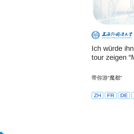
Ich würde ihn
tour zeigen 
带你游“魔都”
ZH
FR
DE