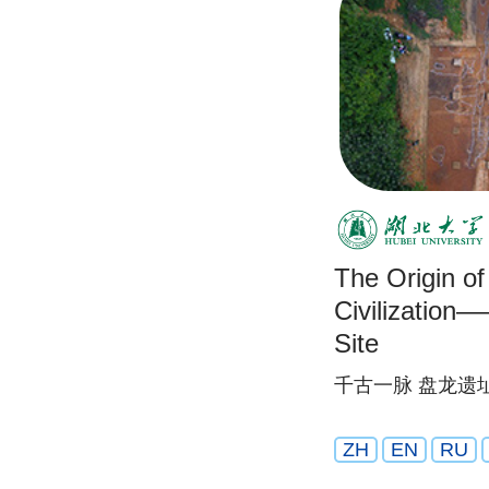
The Origin o
Civilizatio
Site
千古一脉 盘龙遗
ZH
EN
RU