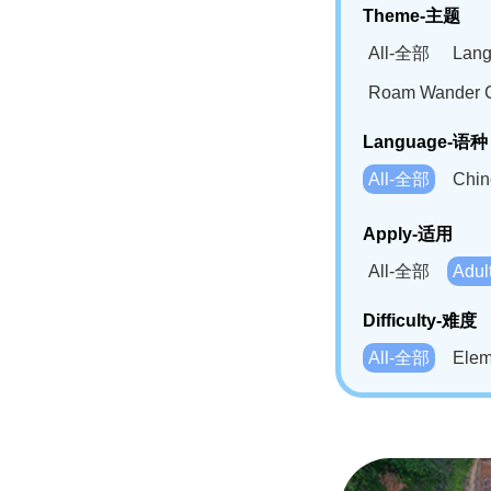
Theme-主题
All-全部
Lan
Roam Wander
Language-语种
All-全部
Chi
German(DE)-
Apply-适用
Bahasa Mela
All-全部
Adu
Swahili(SW
Difficulty-难度
All-全部
Ele