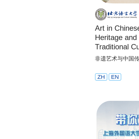
Art in Chines
Heritage and
Traditional Cu
非遗艺术与中国
ZH
EN