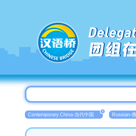
Delegat
团组
X
Contemporary China-当代中国
Russian-