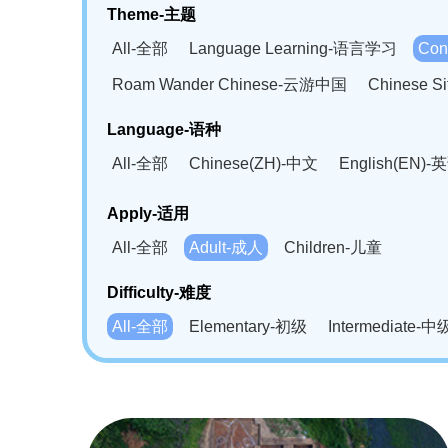
Theme-主题
All-全部
Language Learning-语言学习
Con
Roam Wander Chinese-云游中国
Chinese 
Language-语种
All-全部
Chinese(ZH)-中文
English(EN)-
German(DE)-德语
Portuguese(PT)-葡萄牙语
Apply-适用
Bahasa Melayu(MS)-马来语
Laotian(LO)-
All-全部
Adult-成人
Children-儿童
Swahili(SW)-斯瓦西里语
Kampuchea(KH)
Difficulty-难度
All-全部
Elementary-初级
Intermediate-中