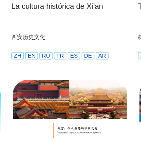
La cultura histórica de Xi’an
西安历史文化
ZH
EN
RU
FR
ES
DE
AR