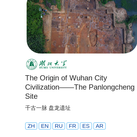
The Origin of Wuhan City
Civilization——The Panlongcheng
Site
千古一脉 盘龙遗址
ZH
EN
RU
FR
ES
AR