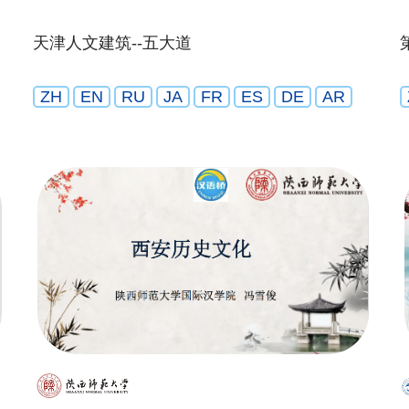
天津人文建筑--五大道
ZH
EN
RU
JA
FR
ES
DE
AR