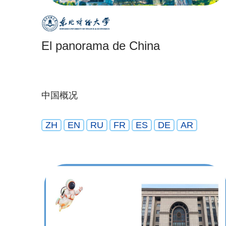
El panorama de China
中国概况
ZH
EN
RU
FR
ES
DE
AR