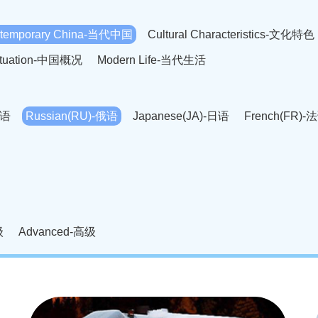
temporary China-当代中国
Cultural Characteristics-文化特色
Situation-中国概况
Modern Life-当代生活
英语
Russian(RU)-俄语
Japanese(JA)-日语
French(FR)-
Thai language(TH)-泰语
Arabic(AR)-阿拉伯语
Korean(
老挝语
Czech(CS)-捷克语
Hungarian(HU)-匈牙利语
Roman
-柬埔寨语
Mongolian(MN)-蒙古语
级
Advanced-高级