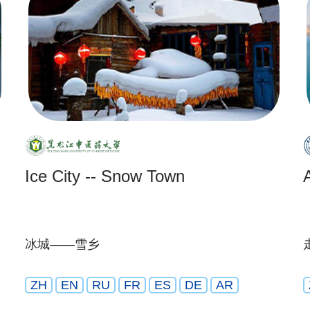
Ice City -- Snow Town
冰城——雪乡
ZH
EN
RU
FR
ES
DE
AR