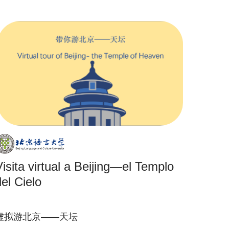
Visita virtual a Beijing—el Templo
del Cielo
虚拟游北京——天坛