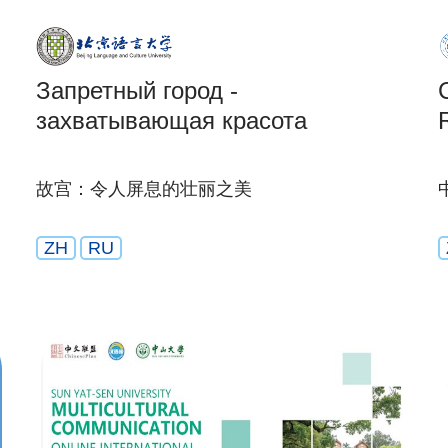
Запретный город -
захватывающая красота
故宫：令人屏息的壮丽之美
ZH
RU