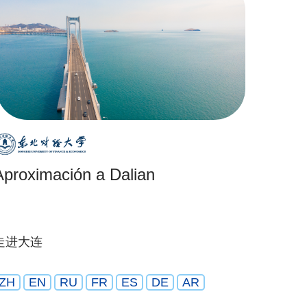
Aproximación a Dalian
走进大连
ZH
EN
RU
FR
ES
DE
AR