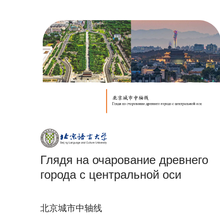
Глядя на очарование древнего
города с центральной оси
北京城市中轴线