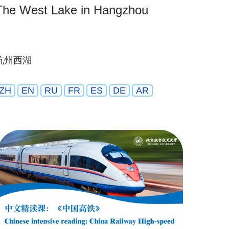
The West Lake in Hangzhou
杭州西湖
ZH
EN
RU
FR
ES
DE
AR