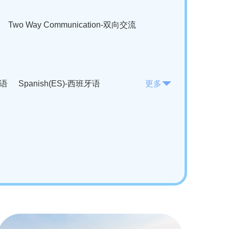
Two Way Communication-双向交流
法语
Spanish(ES)-西班牙语
更多
KO)-韩语
Vietnamese(VI)-越南语
ian(RO)-罗马尼亚语