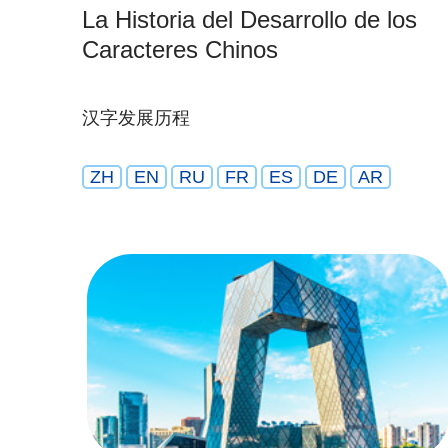
La Historia del Desarrollo de los
Caracteres Chinos
汉字发展历程
ZH
EN
RU
FR
ES
DE
AR