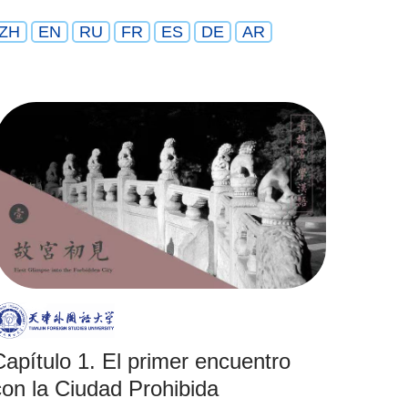
ZH
EN
RU
FR
ES
DE
AR
Capítulo 1. El primer encuentro
con la Ciudad Prohibida