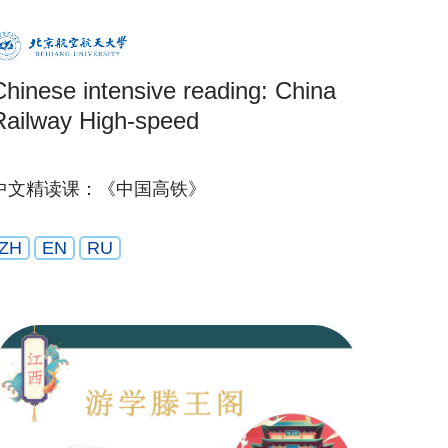
Chinese intensive reading: China
Railway High-speed
中文精读课：《中国高铁》
ZH
EN
RU