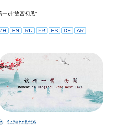
第一讲“故宫初见”
ZH
EN
RU
FR
ES
DE
AR