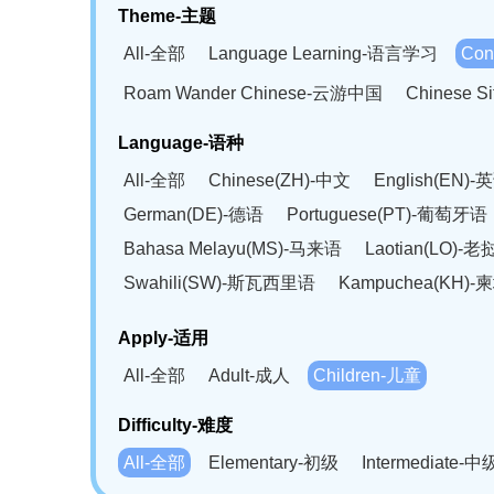
Theme-主题
All-全部
Language Learning-语言学习
Con
Roam Wander Chinese-云游中国
Chinese 
Language-语种
All-全部
Chinese(ZH)-中文
English(EN)-
German(DE)-德语
Portuguese(PT)-葡萄牙语
Bahasa Melayu(MS)-马来语
Laotian(LO)-
Swahili(SW)-斯瓦西里语
Kampuchea(KH)
Apply-适用
All-全部
Adult-成人
Children-儿童
Difficulty-难度
All-全部
Elementary-初级
Intermediate-中