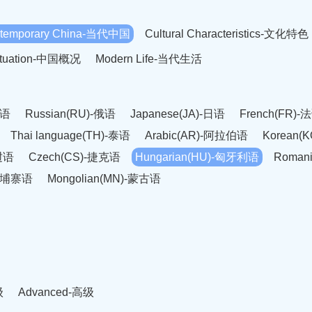
temporary China-当代中国
Cultural Characteristics-文化特色
Situation-中国概况
Modern Life-当代生活
英语
Russian(RU)-俄语
Japanese(JA)-日语
French(FR)-
Thai language(TH)-泰语
Arabic(AR)-阿拉伯语
Korean(
老挝语
Czech(CS)-捷克语
Hungarian(HU)-匈牙利语
Roman
-柬埔寨语
Mongolian(MN)-蒙古语
级
Advanced-高级