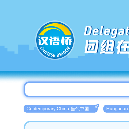
Delegat
团组
X
Contemporary China-当代中国
Hungari